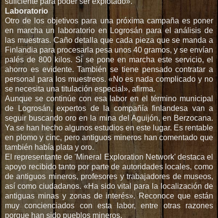
suficiente para poder ser explotado».
-
Laboratorio
o
Otro de los objetivos para una próxima campaña es poner
t
en marcha un laboratorio en Logrosán para el análisis de
r
las muestras. Caño detalla que cada pieza que se manda a
a
Finlandia para procesarla pesa unos 40 gramos, y se envían
-
palés de 800 kilos. Si se pone en marcha este servicio, el
f
ahorro es evidente. También se tiene pensado contratar a
o
personal para los muestreos. «No es nada complicado y no
r
se necesita una titulación especial», afirma.
m
Aunque se continúe con esa labor en el término municipal
a
de Logrosán, expertos de la compañía finlandesa van a
-
seguir buscando oro en la mina del Aguijón, en Berzocana.
d
Ya se han hecho algunos estudios en este lugar. Es rentable
e
en plomo y cinc, pero antiguos mineros han comentado que
-
también había plata y oro.
v
El representante de 'Mineral Exploration Network' destaca el
e
apoyo recibido tanto por parte de autoridades locales, como
r
de antiguos mineros, profesores y trabajadores de museos,
-
así como ciudadanos. «Ha sido vital para la localización de
l
antiguas minas y zonas de interés». Reconoce que están
a
muy concienciados con esta labor, entre otras razones
-
porque han sido pueblos mineros.
n