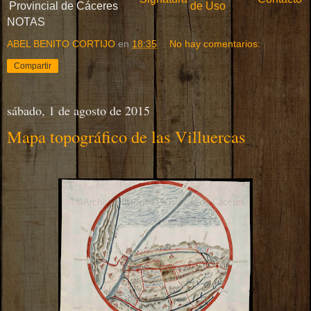
Provincial de Cáceres
de Uso
NOTAS
ABEL BENITO CORTIJO
en
18:35
No hay comentarios:
Compartir
sábado, 1 de agosto de 2015
Mapa topográfico de las Villuercas