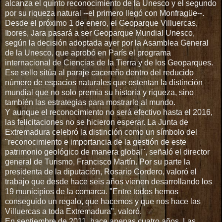
alcanza el quinto reconocimiento de la Unesco y el segundo
por su riqueza natural --el primero llegó con Monfragüe--.
Desde el próximo 1 de enero, el Geoparque Villuercas,
Ibores, Jara pasará a ser Geoparque Mundial Unesco,
según la decisión adoptada ayer por la Asamblea General
de la Unesco, que aprobó en París el programa
internacional de Ciencias de la Tierra y de los Geoparques.
Ese sello sitúa al paraje cacereño dentro del reducido
número de espacios naturales que ostentan la distinción
mundial que no solo premia su historia y riqueza, sino
también las estrategias para mostrarlo al mundo.
Y aunque el reconocimiento no será efectivo hasta el 2016,
las felicitaciones no se hicieron esperar. La Junta de
Extremadura celebró la distinción como un símbolo del
"reconocimiento e importancia de la gestión de este
patrimonio geológico de manera global", señaló el director
general de Turismo, Francisco Martín. Por su parte la
presidenta de la diputación, Rosario Cordero, valoró el
trabajo que desde hace seis años vienen desarrollando los
19 municipios de la comarca. "Entre todos hemos
conseguido un regalo, que hacemos y que nos hace las
Villuercas a toda Extremadura", valoró.
En septiembre de 2011, hace apenas cuatro años, Las