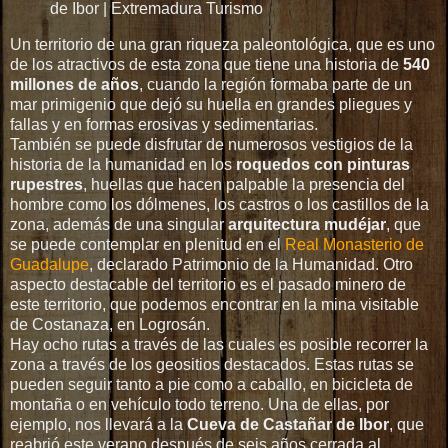
de Ibor | Extremadura Turismo
Un territorio de una gran riqueza paleontológica, que es uno
de los atractivos de esta zona que tiene una historia de
540
millones de años
, cuando la región formaba parte de un
mar primigenio que dejó su huella en grandes pliegues y
fallas y en formas erosivas y sedimentarias.
También se puede disfrutar de numerosos vestigios de la
historia de la humanidad en los
roquedos con pinturas
rupestres
, huellas que hacen palpable la presencia del
hombre como los dólmenes, los castros o los castillos de la
zona, además de una singular
arquitectura mudéjar
, que
se puede contemplar en plenitud en el
Real Monasterio de
Guadalupe
, declarado Patrimonio de la Humanidad. Otro
aspecto destacable del territorio es el pasado minero de
este territorio, que podemos encontrar en la mina visitable
de Costanaza, en Logrosán.
Hay ocho rutas a través de las cuales es posible recorrer la
zona a través de los geositios destacados. Estas rutas se
pueden seguir tanto a pie como a caballo, en bicicleta de
montaña o en vehículo todo terreno. Una de ellas, por
ejemplo, nos llevará a la
Cueva de Castañar de Ibor
, que
reabrió este verano después de seis años cerrada al