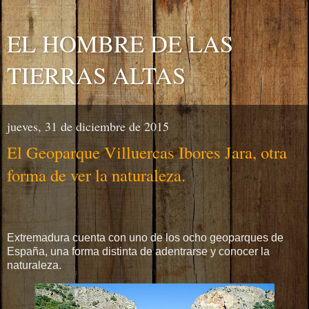
EL HOMBRE DE LAS
TIERRAS ALTAS
jueves, 31 de diciembre de 2015
El Geoparque Villuercas Ibores Jara, otra
forma de ver la naturaleza.
Extremadura cuenta con uno de los ocho geoparques de
España, una forma distinta de adentrarse y conocer la
naturaleza.