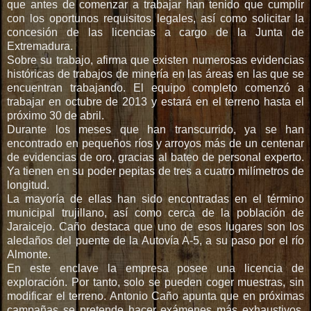
que antes de comenzar a trabajar han tenido que cumplir
o
con los oportunos requisitos legales, así como solicitar la
m
concesión de las licencias a cargo de la Junta de
/
Extremadura.
c
Sobre su trabajo, afirma que existen numerosas evidencias
h
históricas de trabajos de minería en las áreas en las que se
i
encuentran trabajando. El equipo completo comenzó a
c
trabajar en octubre de 2013 y estará en el terreno hasta el
/
próximo 30 de abril.
v
Durante los meses que han transcurrido, ya se han
i
encontrado en pequeños ríos y arroyos más de un centenar
a
de evidencias de oro, gracias al bateo de personal experto.
j
Ya tienen en su poder pepitas de tres a cuatro milímetros de
a
longitud.
r
La mayoría de ellas han sido encontradas en el término
-
municipal trujillano, así como cerca de la población de
c
Jaraicejo. Caño destaca que uno de esos lugares son los
o
aledaños del puente de la Autovía A-5, a su paso por el río
m
Almonte.
e
En este enclave la empresa posee una licencia de
r
exploración. Por tanto, solo se pueden coger muestras, sin
/
modificar el terreno. Antonio Caño apunta que en próximas
2
campañas se pretende hacer exámenes más exhaustivos,