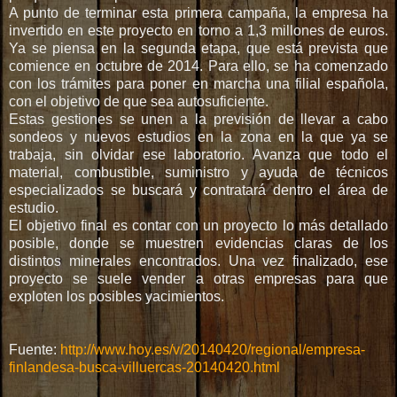
A punto de terminar esta primera campaña, la empresa ha
a
invertido en este proyecto en torno a 1,3 millones de euros.
t
Ya se piensa en la segunda etapa, que está prevista que
u
comience en octubre de 2014. Para ello, se ha comenzado
r
con los trámites para poner en marcha una filial española,
a
con el objetivo de que sea autosuficiente.
l
Estas gestiones se unen a la previsión de llevar a cabo
e
sondeos y nuevos estudios en la zona en la que ya se
z
trabaja, sin olvidar ese laboratorio. Avanza que todo el
a
material, combustible, suministro y ayuda de técnicos
-
especializados se buscará y contratará dentro el área de
1
estudio.
2
El objetivo final es contar con un proyecto lo más detallado
7
posible, donde se muestren evidencias claras de los
6
distintos minerales encontrados. Una vez finalizado, ese
5
proyecto se suele vender a otras empresas para que
3
exploten los posibles yacimientos.
5
6
8
Fuente:
http://www.hoy.es/v/20140420/regional/empresa-
0
finlandesa-busca-villuercas-20140420.html
/