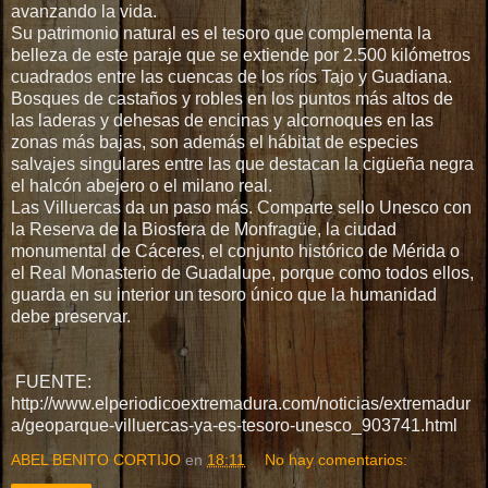
avanzando la vida.
Su patrimonio natural es el tesoro que complementa la
belleza de este paraje que se extiende por 2.500 kilómetros
cuadrados entre las cuencas de los ríos Tajo y Guadiana.
Bosques de castaños y robles en los puntos más altos de
las laderas y dehesas de encinas y alcornoques en las
zonas más bajas, son además el hábitat de especies
salvajes singulares entre las que destacan la cigüeña negra
el halcón abejero o el milano real.
Las Villuercas da un paso más. Comparte sello Unesco con
la Reserva de la Biosfera de Monfragüe, la ciudad
monumental de Cáceres, el conjunto histórico de Mérida o
el Real Monasterio de Guadalupe, porque como todos ellos,
guarda en su interior un tesoro único que la humanidad
debe preservar.
FUENTE:
http://www.elperiodicoextremadura.com/noticias/extremadur
a/geoparque-villuercas-ya-es-tesoro-unesco_903741.html
ABEL BENITO CORTIJO
en
18:11
No hay comentarios: