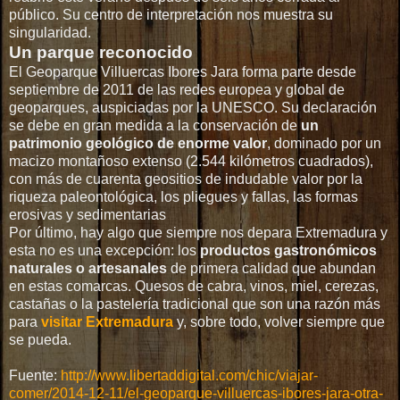
público. Su centro de interpretación nos muestra su
singularidad.
Un parque reconocido
El Geoparque Villuercas Ibores Jara forma parte desde
septiembre de 2011 de las redes europea y global de
geoparques, auspiciadas por la UNESCO. Su declaración
se debe en gran medida a la conservación de
un
patrimonio geológico de enorme valor
, dominado por un
macizo montañoso extenso (2.544 kilómetros cuadrados),
con más de cuarenta geositios de indudable valor por la
riqueza paleontológica, los pliegues y fallas, las formas
erosivas y sedimentarias
Por último, hay algo que siempre nos depara Extremadura y
esta no es una excepción: los
productos gastronómicos
naturales o artesanales
de primera calidad que abundan
en estas comarcas. Quesos de cabra, vinos, miel, cerezas,
castañas o la pastelería tradicional que son una razón más
para
visitar Extremadura
y, sobre todo, volver siempre que
se pueda.
Fuente:
http://www.libertaddigital.com/chic/viajar-
comer/2014-12-11/el-geoparque-villuercas-ibores-jara-otra-