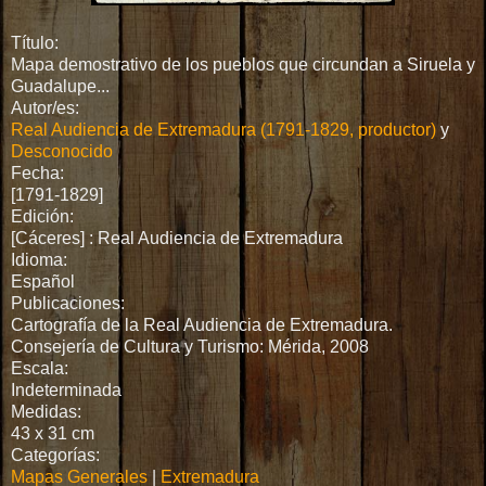
Título:
Mapa demostrativo de los pueblos que circundan a Siruela y
Guadalupe...
Autor/es:
Real Audiencia de Extremadura (1791-1829, productor)
y
Desconocido
Fecha:
[1791-1829]
Edición:
[Cáceres] : Real Audiencia de Extremadura
Idioma:
Español
Publicaciones:
Cartografía de la Real Audiencia de Extremadura.
Consejería de Cultura y Turismo: Mérida, 2008
Escala:
Indeterminada
Medidas:
43 x 31 cm
Categorías:
Mapas Generales
|
Extremadura