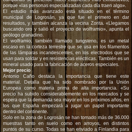
0
porque «las personas especializadas cada día traen algo».
1
El estudio más avanzado está situado en el término
4
municipal de Logrosán, ya que fue el primero en dar
-
resultados, y también alcanza la vecina Zorita. «Llegamos
1
buscando oro y salió el proyecto de wolframio», apunta el
2
geólogo granadino.
-
El wolframio, también llamado tungsteno, es un metal
1
escaso en la corteza terrestre que se usa en los filamentos
1
de las lámparas incandescentes, en los electrodos que se
/
usan para soldar y en resistencias eléctricas. También es un
e
mineral usado para la fabricación de aceros especiales.
l
Mejor precio
-
Antonio Caño destaca la importancia que tiene este
g
material. Detalla que ha sido nombrado por la Unión
e
Europea como materia prima de alta importancia. «Su
o
precio ha subido considerablemente en los mercados y se
p
espera que la demanda sea mayor en los próximos años, en
a
los que España empezará a jugar un papel importante
r
dentro del continente.
q
Solo en la zona de Logrosán se han tomado más de 36.000
u
muestras tanto en suelo como en arroyos, en distintos
e
puntos de su curso. Todas se han enviado a Finlandia para
-