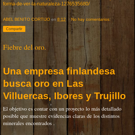
forma-de-ver-la-naturaleza-1276535680/
-
ABEL BENITO CORTIJO
en
8:12
No hay comentarios:
S
e
Compartir
g
u
i
Fiebre del oro.
r
l
e
Una empresa finlandesa
y
e
busca oro en Las
n
d
o
Villuercas, Ibores y Trujillo
:
h
El objetivo es contar con un proyecto lo más detallado
t
posible que muestre evidencias claras de los distintos
t
minerales encontrados .
p
:
/