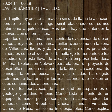
20.04.14 -
00:19
-
/
JAVIER SÁNCHEZ | TRUJILLO.
w
w
En Trujillo hay oro. La afirmación sin duda llama la atención,
w
porque no se trata de ningún símil relacionado con su rico
.
patrimonio arquitectónico. Más bien hay que entender la
l
aseveración de forma literal.
i
Expertos en la materia han encontrado evidencias de oro en
b
varios arroyos de la comarca trujillana, así como en la zona
e
de Villuercas, Ibores y Jara, además de otros preciados
r
minerales como el wolframio. El hallazgo forma parte de los
t
estudios que está llevando a cabo la empresa finlandesa
a
'Mineral Exploration Network' para elaborar un proyecto de
d
desarrollo minero en esta parte de la provincia cacereña. Su
d
principal labor es buscar oro, y la entidad ha elegido
i
Extremadura tras analizar las restricciones que existen en
g
otras comunidades autónomas.
i
Uno de los portavoces de la entidad en España es el
t
geólogo granadino Antonio Caño. Está al frente de un
a
equipo formado por personas de nacionalidades tan
l
variadas como República Checa, Irlanda, Finlandia,
.
Canadá o Rusia, así como tres españoles. Caño explica
c