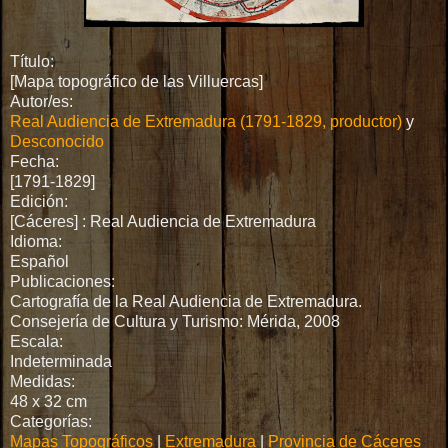
Título:
[Mapa topográfico de las Villuercas]
Autor/es:
Real Audiencia de Extremadura (1791-1829, productor)
y
Desconocido
Fecha:
[1791-1829]
Edición:
[Cáceres] : Real Audiencia de Extremadura
Idioma:
Español
Publicaciones:
Cartografía de la Real Audiencia de Extremadura.
Consejería de Cultura y Turismo: Mérida, 2008
Escala:
Indeterminada
Medidas:
48 x 32 cm
Categorías:
Mapas Topográficos
|
Extremadura
|
Provincia de Cáceres