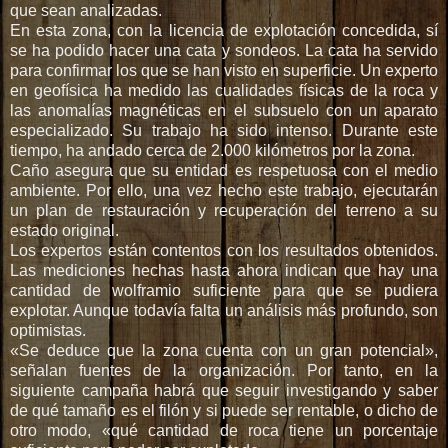
que sean analizadas.
v
En esta zona, con la licencia de explotación concedida, sí
i
se ha podido hacer una cata y sondeos. La cata ha servido
l
para confirmar los que se han visto en superficie. Un experto
l
en geofísica ha medido las cualidades físicas de la roca y
u
las anomalías magnéticas en el subsuelo con un aparato
e
especializado. Su trabajo ha sido intenso. Durante este
r
tiempo, ha andado cerca de 2.000 kilómetros por la zona.
c
Caño asegura que su entidad es respetuosa con el medio
a
ambiente. Por ello, una vez hecho este trabajo, ejecutarán
s
un plan de restauración y recuperación del terreno a su
-
estado original.
i
Los expertos están contentos con los resultados obtenidos.
b
Las mediciones hechas hasta ahora indican que hay una
o
cantidad de wolframio suficiente para que se pudiera
r
explotar. Aunque todavía falta un análisis más profundo, son
e
optimistas.
s
«Se deduce que la zona cuenta con un gran potencial»,
-
señalan fuentes de la organización. Por tanto, en la
j
siguiente campaña habrá que seguir investigando y saber
a
de qué tamaño es el filón y si puede ser rentable, o dicho de
r
otro modo, «qué cantidad de roca tiene un porcentaje
a